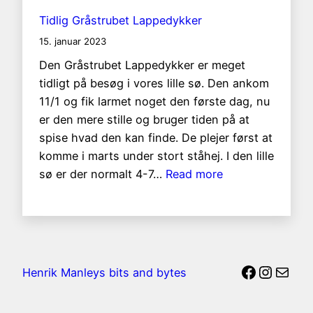
Tidlig Gråstrubet Lappedykker
15. januar 2023
Den Gråstrubet Lappedykker er meget
tidligt på besøg i vores lille sø. Den ankom
11/1 og fik larmet noget den første dag, nu
er den mere stille og bruger tiden på at
spise hvad den kan finde. De plejer først at
komme i marts under stort ståhej. I den lille
:
sø er der normalt 4-7…
Read more
Tidlig
Gråstrubet
Lappedykker
Faceboo
Instag
Mail
Henrik Manleys bits and bytes