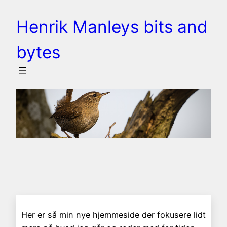
Spring
Henrik Manleys bits and
til
indhold
bytes
Her er så min nye hjemmeside der fokusere lidt