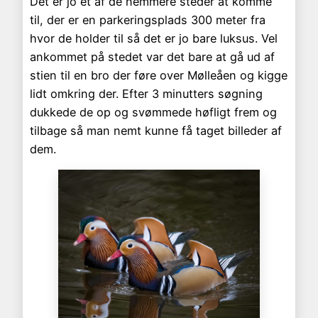
Det er jo et af de nemmere steder at komme
til, der er en parkeringsplads 300 meter fra
hvor de holder til så det er jo bare luksus. Vel
ankommet på stedet var det bare at gå ud af
stien til en bro der føre over Mølleåen og kigge
lidt omkring der. Efter 3 minutters søgning
dukkede de op og svømmede høfligt frem og
tilbage så man nemt kunne få taget billeder af
dem.