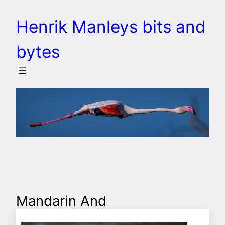
Spring
Henrik Manleys bits and
til
indhold
bytes
Mandarin And