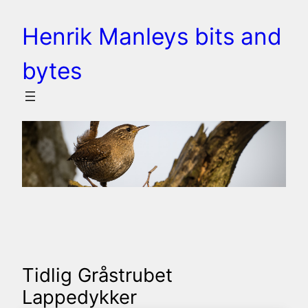
Spring
Henrik Manleys bits and
til
indhold
bytes
Tidlig Gråstrubet
Lappedykker