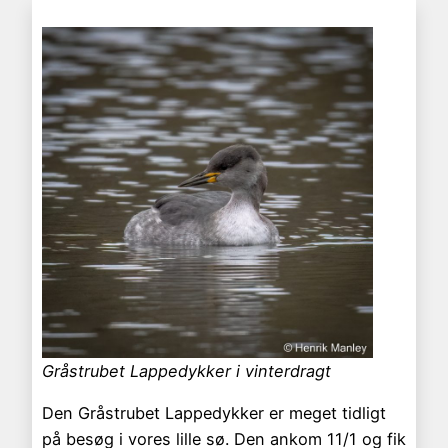
Gråstrubet Lappedykker i vinterdragt
Den Gråstrubet Lappedykker er meget tidligt
på besøg i vores lille sø. Den ankom 11/1 og fik