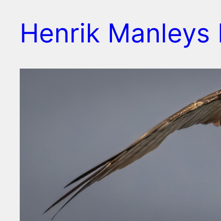
Spring
Henrik Manleys 
til
indhold