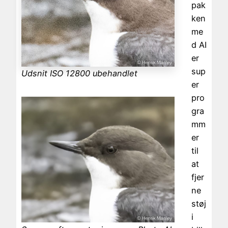
pak
ken
me
d AI
er
sup
Udsnit ISO 12800 ubehandlet
er
pro
gra
mm
er
til
at
fjer
ne
støj
i