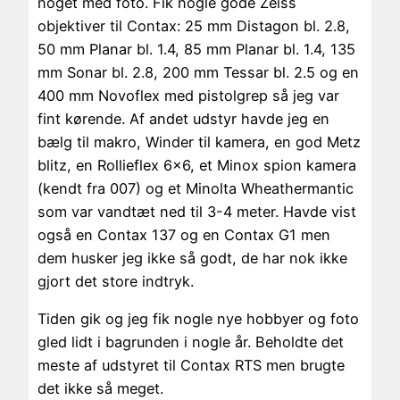
noget med foto. Fik nogle gode Zeiss
objektiver til Contax: 25 mm Distagon bl. 2.8,
50 mm Planar bl. 1.4, 85 mm Planar bl. 1.4, 135
mm Sonar bl. 2.8, 200 mm Tessar bl. 2.5 og en
400 mm Novoflex med pistolgrep så jeg var
fint kørende. Af andet udstyr havde jeg en
bælg til makro, Winder til kamera, en god Metz
blitz, en Rollieflex 6×6, et Minox spion kamera
(kendt fra 007) og et Minolta Wheathermantic
som var vandtæt ned til 3-4 meter. Havde vist
også en Contax 137 og en Contax G1 men
dem husker jeg ikke så godt, de har nok ikke
gjort det store indtryk.
Tiden gik og jeg fik nogle nye hobbyer og foto
gled lidt i bagrunden i nogle år. Beholdte det
meste af udstyret til Contax RTS men brugte
det ikke så meget.