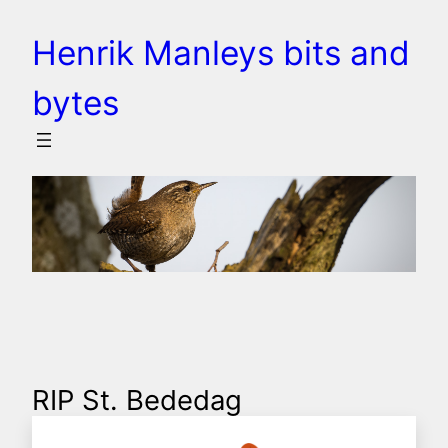
Spring
Henrik Manleys bits and
til
indhold
bytes
RIP St. Bededag