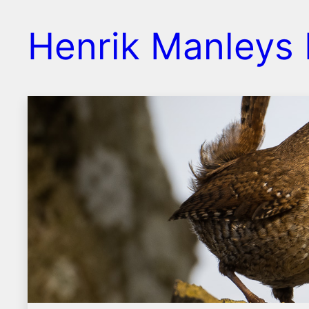
Spring
Henrik Manleys 
til
indhold